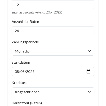
Enter as percentage (e.g., 12 for 12%%)
Anzahl der Raten
Zahlungsperiode
Startdatum
Kreditart
Karenzzeit (Raten)