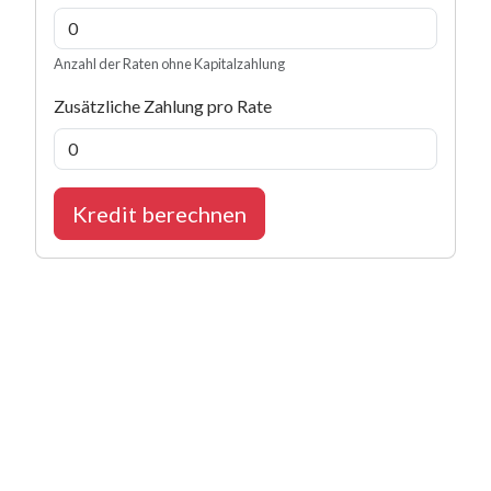
Anzahl der Raten ohne Kapitalzahlung
Zusätzliche Zahlung pro Rate
Kredit berechnen